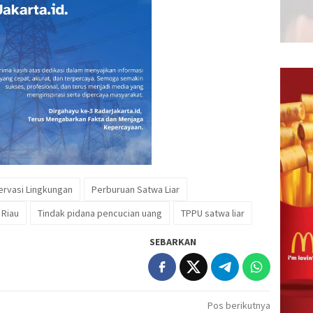
rvasi Lingkungan
Perburuan Satwa Liar
 Riau
Tindak pidana pencucian uang
TPPU satwa liar
SEBARKAN
Pos berikutnya