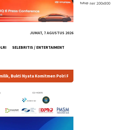
tutup
JUMAT, 7 AGUSTUS 2026
OLRI
SELEBRITIS / ENTERTAIMENT
Presisi Layani Masyarakat
Hari Hutan Nasional, Korem 0