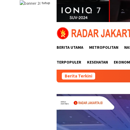
Loncat
tutup
ke
konten
BERITA UTAMA
METROPOLITAN
NA
TERPOPULER
KESEHATAN
EKONOMI
Berita Terkini
Polsek Tambora Kembalikan