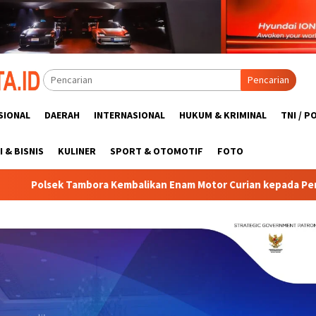
Pencarian
SIONAL
DAERAH
INTERNASIONAL
HUKUM & KRIMINAL
TNI / P
 & BISNIS
KULINER
SPORT & OTOMOTIF
FOTO
 Enam Motor Curian kepada Pemilik, Bukti Nyata Komitmen Polri 