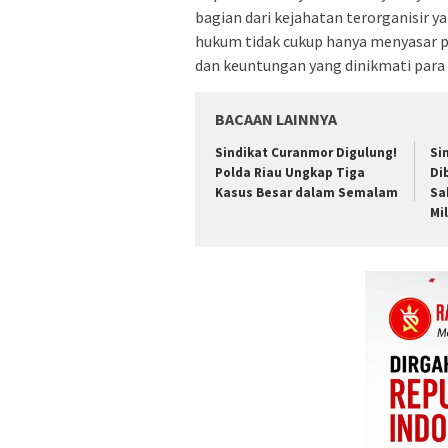
bagian dari kejahatan terorganisir y
hukum tidak cukup hanya menyasar p
dan keuntungan yang dinikmati para 
BACAAN LAINNYA
Sindikat Curanmor Digulung!
Si
Polda Riau Ungkap Tiga
Di
Kasus Besar dalam Semalam
Sa
Mil