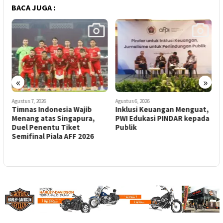
BACA JUGA :
«
»
Agustus 7, 2026
Agustus 6, 2026
A
Timnas Indonesia Wajib
Inklusi Keuangan Menguat,
P
Menang atas Singapura,
PWI Edukasi PINDAR kepada
K
Duel Penentu Tiket
Publik
A
t
Semifinal Piala AFF 2026
K
L