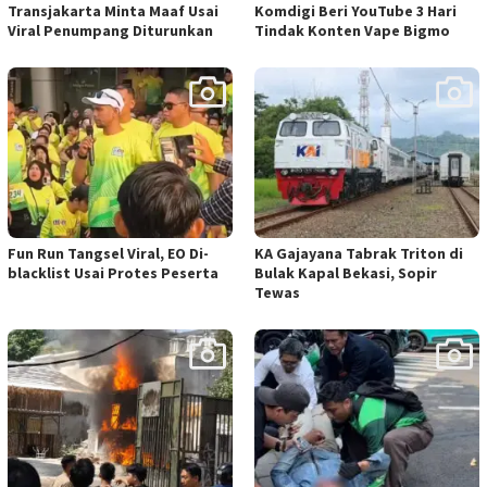
Transjakarta Minta Maaf Usai
Komdigi Beri YouTube 3 Hari
Viral Penumpang Diturunkan
Tindak Konten Vape Bigmo
Fun Run Tangsel Viral, EO Di-
KA Gajayana Tabrak Triton di
blacklist Usai Protes Peserta
Bulak Kapal Bekasi, Sopir
Tewas