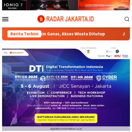
Loncat
ke
konten
Menu
Mobile
akin Ganas, Akses Wisata Ditutup
Berita Terkini
Jukir Viral di Tambor