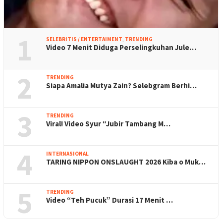
1
SELEBRITIS / ENTERTAIMENT
,
TRENDING
Video 7 Menit Diduga Perselingkuhan Jule…
2
TRENDING
Siapa Amalia Mutya Zain? Selebgram Berhi…
3
TRENDING
Viral! Video Syur “Jubir Tambang M…
4
INTERNASIONAL
TARING NIPPON ONSLAUGHT 2026 Kiba o Muk…
5
TRENDING
Video “Teh Pucuk” Durasi 17 Menit …