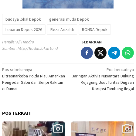
budaya lokal Depok
generasi muda Depok
Lebaran Depok 2026
Reza Arizaldi
RONDA Depok
Penulis: Aji Hendro
SEBARKAN
Sumber:
http://RadarJakarta.id
Navigasi
Pos sebelumnya
Pos berikutnya
Ditresnarkoba Polda Riau Amankan
Jaringan Aktivis Nusantara Dukung
pos
Pengedar Sabu dan Senpi Rakitan
Kejagung Usut Tuntas Dugaan
di Dumai
Korupsi Tambang Ilegal
POS TERKAIT