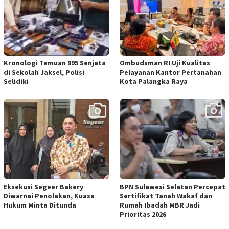
Kronologi Temuan 995 Senjata
Ombudsman RI Uji Kualitas
di Sekolah Jaksel, Polisi
Pelayanan Kantor Pertanahan
Selidiki
Kota Palangka Raya
Eksekusi Segeer Bakery
BPN Sulawesi Selatan Percepat
Diwarnai Penolakan, Kuasa
Sertifikat Tanah Wakaf dan
Hukum Minta Ditunda
Rumah Ibadah MBR Jadi
Prioritas 2026