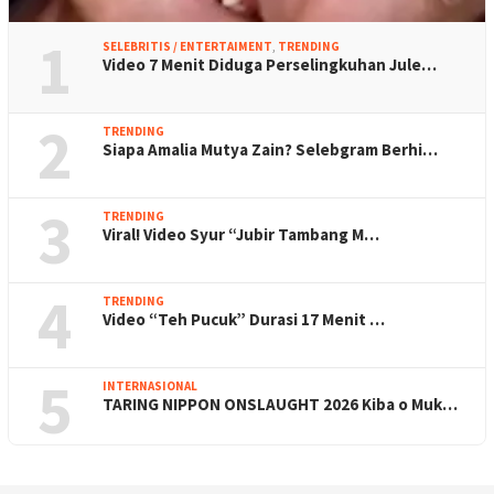
1
SELEBRITIS / ENTERTAIMENT
,
TRENDING
Video 7 Menit Diduga Perselingkuhan Jule…
2
TRENDING
Siapa Amalia Mutya Zain? Selebgram Berhi…
3
TRENDING
Viral! Video Syur “Jubir Tambang M…
4
TRENDING
Video “Teh Pucuk” Durasi 17 Menit …
5
INTERNASIONAL
TARING NIPPON ONSLAUGHT 2026 Kiba o Muk…