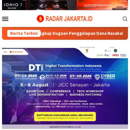
Loncat
ke
konten
Menu
Mobile
o Ungkap Dugaan Penggelapan Dana Nasabah di KSP MDS Jatim
Berita Terkini