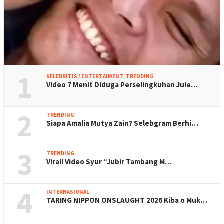
1
SELEBRITIS / ENTERTAIMENT
,
TRENDING
Video 7 Menit Diduga Perselingkuhan Jule…
2
TRENDING
Siapa Amalia Mutya Zain? Selebgram Berhi…
3
TRENDING
Viral! Video Syur “Jubir Tambang M…
4
INTERNASIONAL
TARING NIPPON ONSLAUGHT 2026 Kiba o Muk…