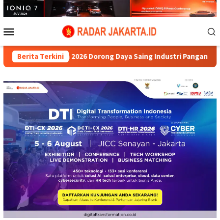
Loncat
ke
konten
Menu
Mobile
ndonesia 2026 Dorong Daya Saing Industri Pangan Nasional Hadapi
Berita Terkini