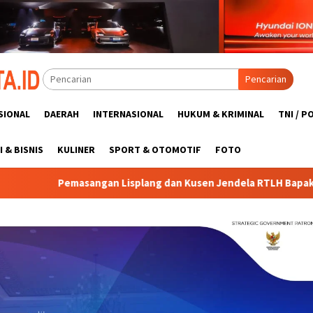
Pencarian
SIONAL
DAERAH
INTERNASIONAL
HUKUM & KRIMINAL
TNI / P
 & BISNIS
KULINER
SPORT & OTOMOTIF
FOTO
Lisplang dan Kusen Jendela RTLH Bapak Nardianto Terus Dikebu