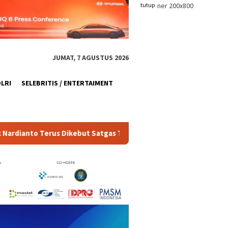
tutup
JUMAT, 7 AGUSTUS 2026
OLRI
SELEBRITIS / ENTERTAIMENT
t Satgas TMMD Ke-129
Pemasangan Dinding Luar RTLH Ib