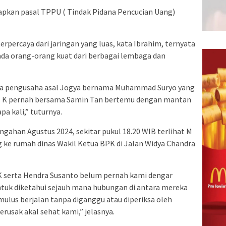
rapkan pasal TPPU ( Tindak Pidana Pencucian Uang)
rpercaya dari jaringan yang luas, kata Ibrahim, ternyata
 ada orang-orang kuat dari berbagai lembaga dan
a pengusaha asal Jogya bernama Muhammad Suryo yang
l K pernah bersama Samin Tan bertemu dengan mantan
a kali,” tuturnya.
gahan Agustus 2024, sekitar pukul 18.20 WIB terlihat M
 ke rumah dinas Wakil Ketua BPK di Jalan Widya Chandra
 serta Hendra Susanto belum pernah kami dengar
ntuk diketahui sejauh mana hubungan di antara mereka
mulus berjalan tanpa diganggu atau diperiksa oleh
rusak akal sehat kami,” jelasnya.