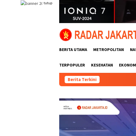
Loncat
tutup
ke
konten
BERITA UTAMA
METROPOLITAN
NA
TERPOPULER
KESEHATAN
EKONOMI
Berita Terkini
Pemasangan 