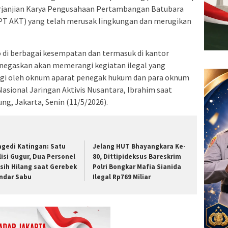
erjanjian Karya Pengusahaan Pertambangan Batubara
PT AKT) yang telah merusak lingkungan dan merugikan
 di berbagai kesempatan dan termasuk di kantor
enegaskan akan memerangi kegiatan ilegal yang
ngi oleh oknum aparat penegak hukum dan para oknum
 Nasional Jaringan Aktivis Nusantara, Ibrahim saat
ng, Jakarta, Senin (11/5/2026).
agedi Katingan: Satu
Jelang HUT Bhayangkara Ke-
lisi Gugur, Dua Personel
80, Dittipideksus Bareskrim
sih Hilang saat Gerebek
Polri Bongkar Mafia Sianida
ndar Sabu
Ilegal Rp769 Miliar