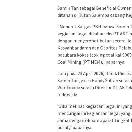
Samin Tan sebagai Beneficial Owner 
ditahan di Rutan Salemba cabang Kej
“Menurut Satgas PKH bahwa Samin Ta
kegiatan ilegal di lahan eks PT AK
dengan menyerobot hutan secara ile
Kesyahbandaran dan Otoritas Pelab
batubara kokas (coking coal kal 9
Coal Mining (PT MCM),” paparnya.
Lalu pada 23 April 2026, Dirdik Pids
Samin Tan, yaitu Handy Sulfan selak
Wardahana selaku Direktur PT AKT 
Indonesia.
“Jika melihat kegiatan ilegal ini ya
mencurigai ini kegiantan ilegal yang 
sama dengan oknum aparat tingkat b
pusat,” paparnya.