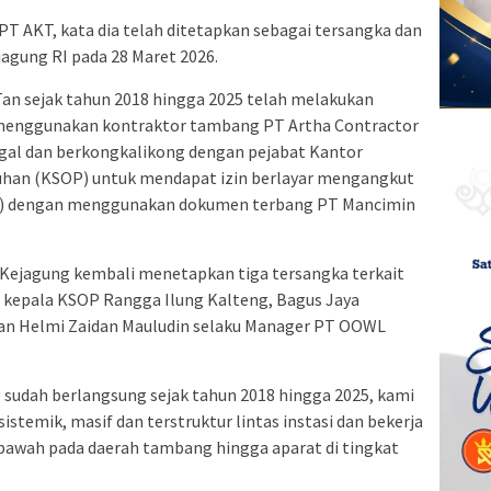
PT AKT, kata dia telah ditetapkan sebagai tersangka dan
agung RI pada 28 Maret 2026.
n sejak tahun 2018 hingga 2025 telah melakukan
T menggunakan kontraktor tambang PT Artha Contractor
gal dan berkongkalikong dengan pejabat Kantor
uhan (KSOP) untuk mendapat izin berlayar mengangkut
000) dengan menggunakan dokumen terbang PT Mancimin
us Kejagung kembali menetapkan tiga tersangka terkait
u kepala KSOP Rangga Ilung Kalteng, Bagus Jaya
dan Helmi Zaidan Mauludin selaku Manager PT OOWL
ng sudah berlangsung sejak tahun 2018 hingga 2025, kami
sistemik, masif dan terstruktur lintas instasi dan bekerja
awah pada daerah tambang hingga aparat di tingkat