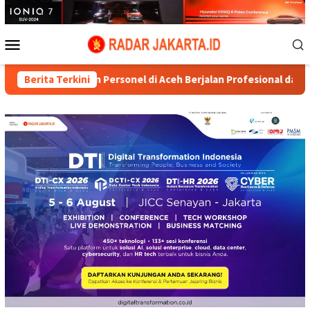
Loncat
ke
konten
Menu
Mobile
saan Personel di Aceh Berjalan Profesional dan Transparan
Berita Terkini