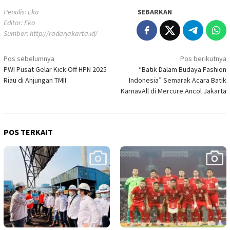
Penulis: Eka
SEBARKAN
Editor: Eka
Sumber:
http://radarjakarta.id/
Navigasi
Pos sebelumnya
Pos berikutnya
PWI Pusat Gelar Kick-Off HPN 2025
“Batik Dalam Budaya Fashion
pos
Riau di Anjungan TMII
Indonesia” Semarak Acara Batik
KarnavAll di Mercure Ancol Jakarta
POS TERKAIT