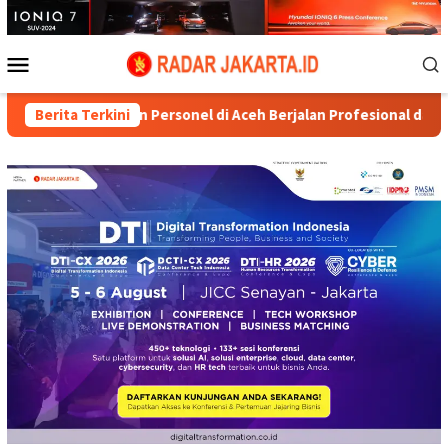
Loncat
ke
konten
Menu
Mobile
aan Personel di Aceh Berjalan Profesional dan Transparan
Berita Terkini