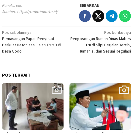
Penulis: eka
SEBARKAN
Sumber:
https://radarjakarta.id/
Navigasi
Pos sebelumnya
Pos berikutnya
Pemasangan Papan Penyekat
Pengosongan Rumah Dinas Mabes
pos
Perkuat Betonisasi Jalan TMMD di
TNI di Slipi Berjalan Tertib,
Desa Godo
Humanis, dan Sesuai Regulasi
POS TERKAIT