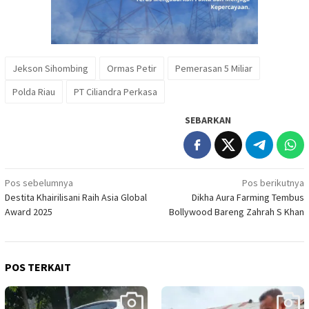
Jekson Sihombing
Ormas Petir
Pemerasan 5 Miliar
Polda Riau
PT Ciliandra Perkasa
SEBARKAN
Navigasi
Pos sebelumnya
Pos berikutnya
Destita Khairilisani Raih Asia Global
Dikha Aura Farming Tembus
pos
Award 2025
Bollywood Bareng Zahrah S Khan
POS TERKAIT