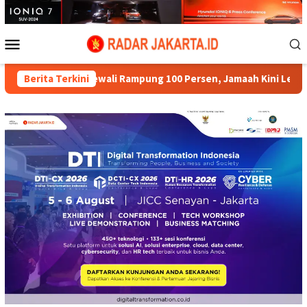
Loncat
ke
konten
Menu
Mobile
Polewali Rampung 100 Persen, Jamaah Kini Lebih Nyaman
Berita Terkini