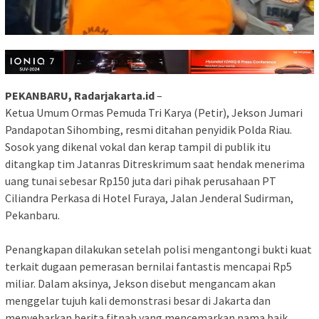
PEKANBARU, Radarjakarta.id
–
Ketua Umum Ormas Pemuda Tri Karya (Petir), Jekson Jumari
Pandapotan Sihombing, resmi ditahan penyidik Polda Riau.
Sosok yang dikenal vokal dan kerap tampil di publik itu
ditangkap tim Jatanras Ditreskrimum saat hendak menerima
uang tunai sebesar Rp150 juta dari pihak perusahaan PT
Ciliandra Perkasa di Hotel Furaya, Jalan Jenderal Sudirman,
Pekanbaru.
Penangkapan dilakukan setelah polisi mengantongi bukti kuat
terkait dugaan pemerasan bernilai fantastis mencapai Rp5
miliar. Dalam aksinya, Jekson disebut mengancam akan
menggelar tujuh kali demonstrasi besar di Jakarta dan
menyebarkan berita fitnah yang mencemarkan nama baik