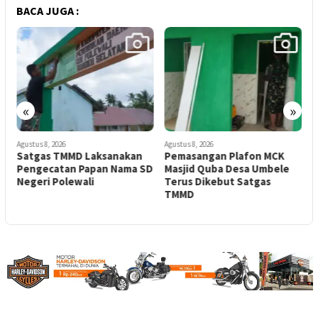
BACA JUGA :
«
»
Agustus 8, 2026
Agustus 8, 2026
A
a
Satgas TMMD Laksanakan
Pemasangan Plafon MCK
Pengecatan Papan Nama SD
Masjid Quba Desa Umbele
M
Negeri Polewali
Terus Dikebut Satgas
S
TMMD
P
J