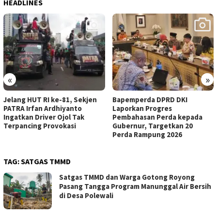
HEADLINES
«
»
Jelang HUT RI ke-81, Sekjen
Bapemperda DPRD DKI
PATRA Irfan Ardhiyanto
Laporkan Progres
Ingatkan Driver Ojol Tak
Pembahasan Perda kepada
Terpancing Provokasi
Gubernur, Targetkan 20
Perda Rampung 2026
TAG:
SATGAS TMMD
Satgas TMMD dan Warga Gotong Royong
Pasang Tangga Program Manunggal Air Bersih
di Desa Polewali