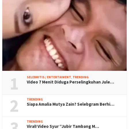
1
SELEBRITIS / ENTERTAIMENT
,
TRENDING
Video 7 Menit Diduga Perselingkuhan Jule…
2
TRENDING
Siapa Amalia Mutya Zain? Selebgram Berhi…
3
TRENDING
Viral! Video Syur “Jubir Tambang M…