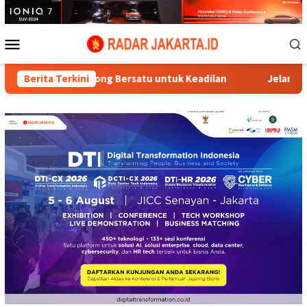
Loncat
ke
konten
Menu
Mobile
orong Bersatu untuk Keadilan
Berita Terkini
Jelang HUT RI ke-81, Sekje