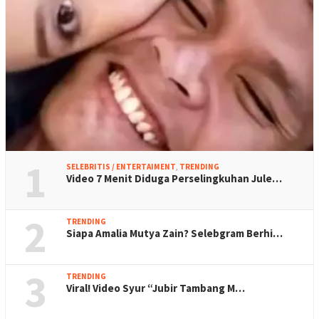
1
SELEBRITIS / ENTERTAIMENT
,
TRENDING
Video 7 Menit Diduga Perselingkuhan Jule…
2
TRENDING
Siapa Amalia Mutya Zain? Selebgram Berhi…
3
TRENDING
Viral! Video Syur “Jubir Tambang M…