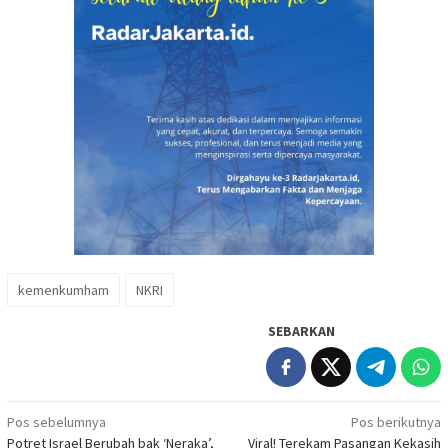
kemenkumham
NKRI
SEBARKAN
Navigasi
Pos sebelumnya
Pos berikutnya
Potret Israel Berubah bak ‘Neraka’,
Viral! Terekam Pasangan Kekasih