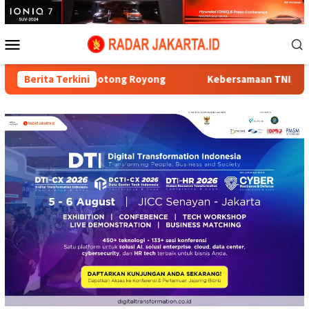
Loncat
ke
konten
Menu
Mobile
uat Gotong Royong
Berita Terkini
Kebersamaan TNI, Polri, dan Warga Pe