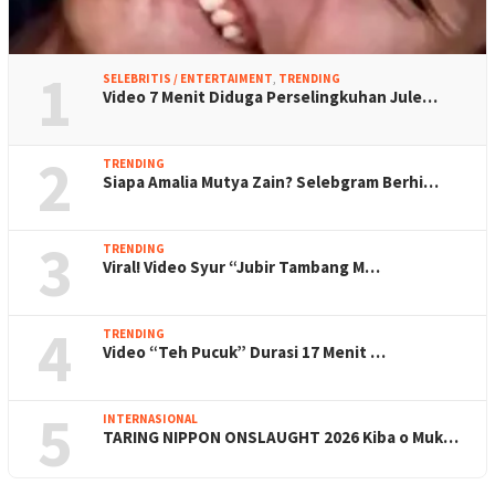
1
SELEBRITIS / ENTERTAIMENT
,
TRENDING
Video 7 Menit Diduga Perselingkuhan Jule…
2
TRENDING
Siapa Amalia Mutya Zain? Selebgram Berhi…
3
TRENDING
Viral! Video Syur “Jubir Tambang M…
4
TRENDING
Video “Teh Pucuk” Durasi 17 Menit …
5
INTERNASIONAL
TARING NIPPON ONSLAUGHT 2026 Kiba o Muk…