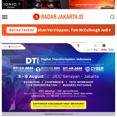
Loncat
ke
konten
Menu
Mobile
i Tahan Verstappen, Tom McCullough Jadi Kunci
Berita Terkini
Polrestab