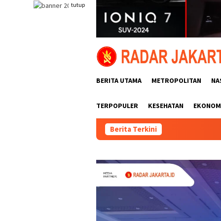
Loncat
tutup
ke
konten
BERITA UTAMA
METROPOLITAN
NA
TERPOPULER
KESEHATAN
EKONOMI
Berita Terkini