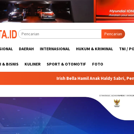
Pencarian
SIONAL
DAERAH
INTERNASIONAL
HUKUM & KRIMINAL
TNI / P
 & BISNIS
KULINER
SPORT & OTOMOTIF
FOTO
Irish Bella Hamil Anak Haldy Sabri, Penantian Berbuah Bahagia