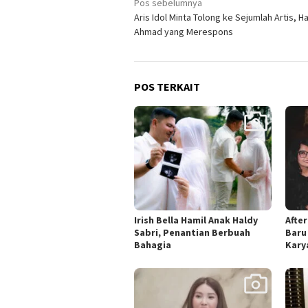
Navigasi
Pos sebelumnya
Aris Idol Minta Tolong ke Sejumlah Artis, Ha
pos
Ahmad yang Merespons
POS TERKAIT
Irish Bella Hamil Anak Haldy
After
Sabri, Penantian Berbuah
Baru
Bahagia
Kary