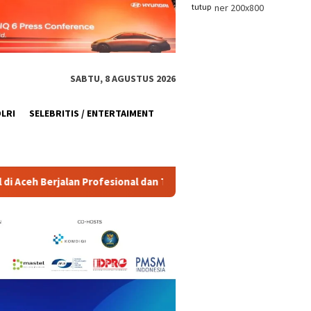
tutup
SABTU, 8 AGUSTUS 2026
OLRI
SELEBRITIS / ENTERTAIMENT
rofesional dan Transparan
Polda Metro Jaya Tindak Konte