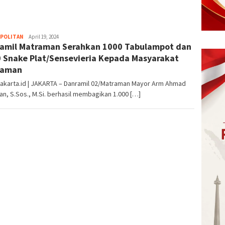
POLITAN
eka
April 19, 2024
amil Matraman Serahkan 1000 Tabulampot dan
 Snake Plat/Sensevieria Kepada Masyarakat
raman
jakarta.id | JAKARTA – Danramil 02/Matraman Mayor Arm Ahmad
n, S.Sos., M.Si. berhasil membagikan 1.000 […]