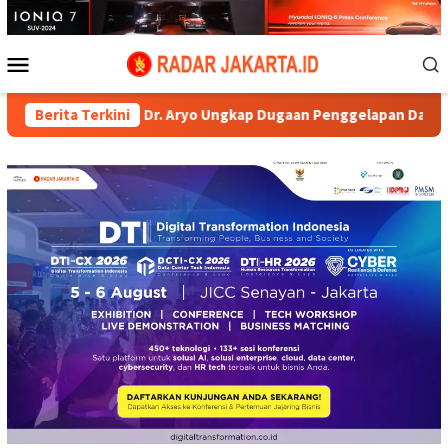
Loncat
ke
konten
Menu
Mobile
lres AKBP Dr. Aryo Ungkap Dugaan Penggelapan Dana Nasabah di
Berita Terkini