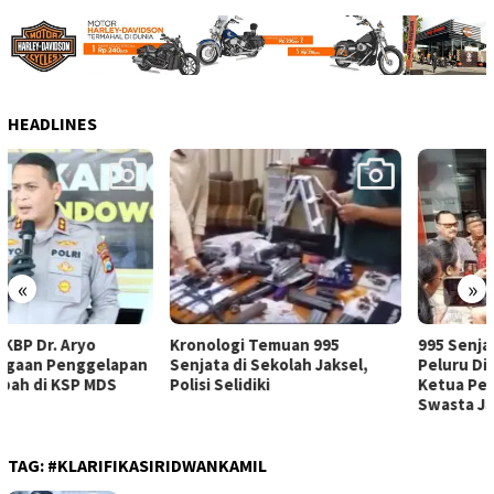
HEADLINES
«
»
Kronologi Temuan 995
995 Senjata dan Ribuan
Senjata di Sekolah Jaksel,
Peluru Ditemukan di Ruang
Polisi Selidiki
Ketua Pengurus Sekolah
Swasta Jaksel
TAG:
#KLARIFIKASIRIDWANKAMIL