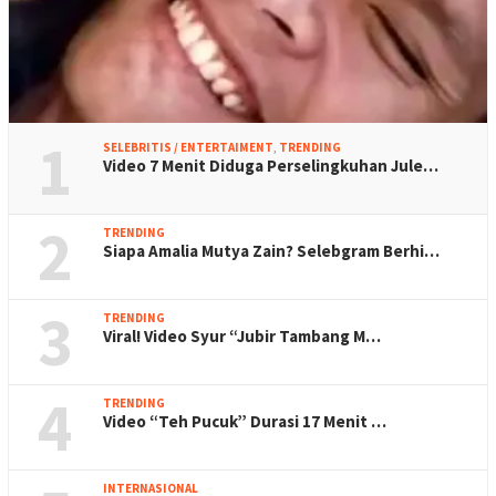
1
SELEBRITIS / ENTERTAIMENT
,
TRENDING
Video 7 Menit Diduga Perselingkuhan Jule…
2
TRENDING
Siapa Amalia Mutya Zain? Selebgram Berhi…
3
TRENDING
Viral! Video Syur “Jubir Tambang M…
4
TRENDING
Video “Teh Pucuk” Durasi 17 Menit …
INTERNASIONAL