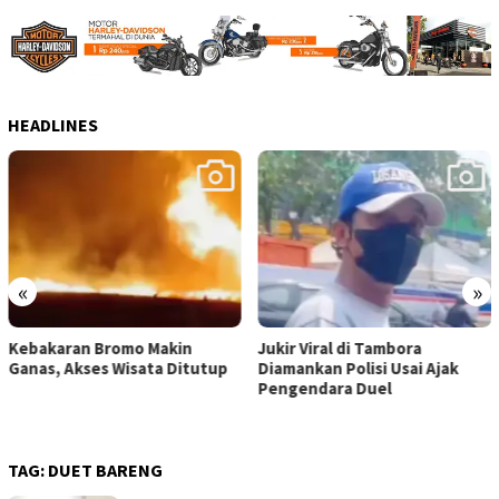
HEADLINES
«
»
Jukir Viral di Tambora
Karnaval Kemerdekaan,
Diamankan Polisi Usai Ajak
Sasana Bulan Kampanyekan
Pengendara Duel
Go Greeen
TAG:
DUET BARENG