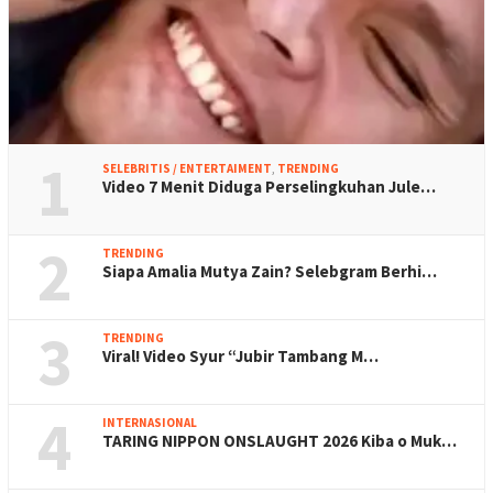
1
SELEBRITIS / ENTERTAIMENT
,
TRENDING
Video 7 Menit Diduga Perselingkuhan Jule…
2
TRENDING
Siapa Amalia Mutya Zain? Selebgram Berhi…
3
TRENDING
Viral! Video Syur “Jubir Tambang M…
4
INTERNASIONAL
TARING NIPPON ONSLAUGHT 2026 Kiba o Muk…