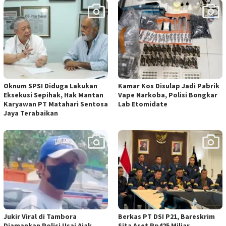
Oknum SPSI Diduga Lakukan
Kamar Kos Disulap Jadi Pabrik
Eksekusi Sepihak, Hak Mantan
Vape Narkoba, Polisi Bongkar
Karyawan PT Matahari Sentosa
Lab Etomidate
Jaya Terabaikan
Jukir Viral di Tambora
Berkas PT DSI P21, Bareskrim
Diamankan Polisi Usai Ajak
Sita Aset Rp425 Miliar