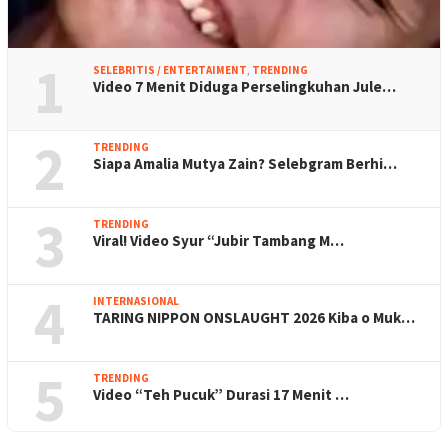
1
SELEBRITIS / ENTERTAIMENT
,
TRENDING
Video 7 Menit Diduga Perselingkuhan Jule…
2
TRENDING
Siapa Amalia Mutya Zain? Selebgram Berhi…
3
TRENDING
Viral! Video Syur “Jubir Tambang M…
4
INTERNASIONAL
TARING NIPPON ONSLAUGHT 2026 Kiba o Muk…
5
TRENDING
Video “Teh Pucuk” Durasi 17 Menit …