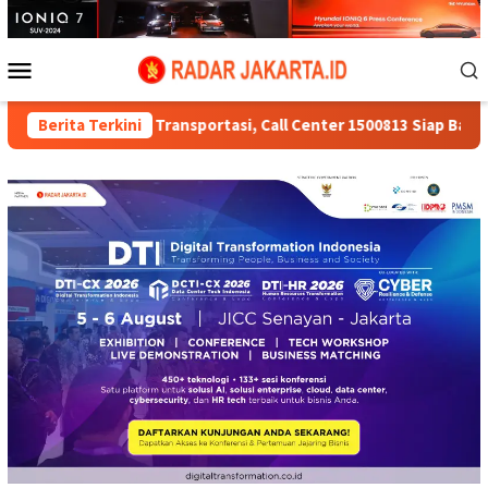
Loncat
ke
konten
Menu
Mobile
 Transportasi, Call Center 1500813 Siap Bantu Warga 24 Jam
Berita Terkini