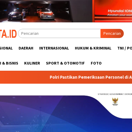
Pencarian
SIONAL
DAERAH
INTERNASIONAL
HUKUM & KRIMINAL
TNI / P
 & BISNIS
KULINER
SPORT & OTOMOTIF
FOTO
i Pastikan Pemeriksaan Personel di Aceh Berjalan Profesional da