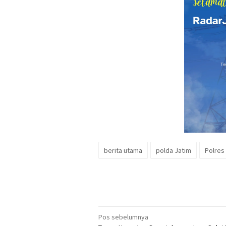
berita utama
polda Jatim
Polres
Navigasi
Pos sebelumnya