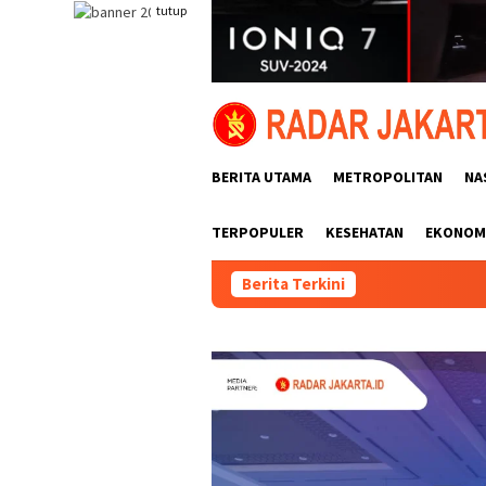
Loncat
tutup
ke
konten
BERITA UTAMA
METROPOLITAN
NA
TERPOPULER
KESEHATAN
EKONOMI
Berita Terkini
Polr