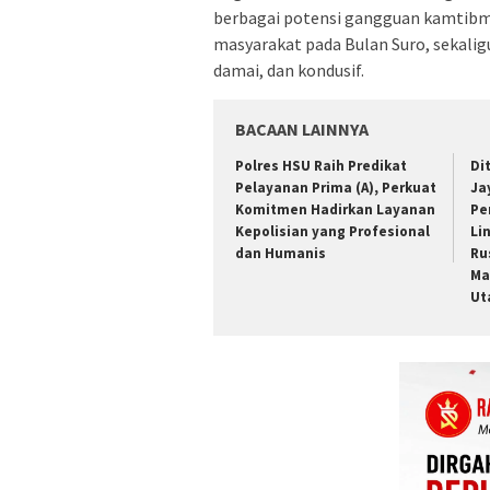
berbagai potensi gangguan kamtibma
masyarakat pada Bulan Suro, sekali
damai, dan kondusif.
BACAAN LAINNYA
Polres HSU Raih Predikat
Di
Pelayanan Prima (A), Perkuat
Ja
Komitmen Hadirkan Layanan
Pe
Kepolisian yang Profesional
Li
dan Humanis
Ru
Ma
Ut