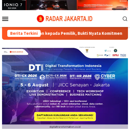
Loncat
ke
konten
Menu
Mobile
 kepada Pemilik, Bukti Nyata Komitmen Polri Presisi Layani Mas
Berita Terkini