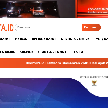
Pencarian
SIONAL
DAERAH
INTERNASIONAL
HUKUM & KRIMINAL
TNI / P
 & BISNIS
KULINER
SPORT & OTOMOTIF
FOTO
 di Tambora Diamankan Polisi Usai Ajak Pengendara Duel
K