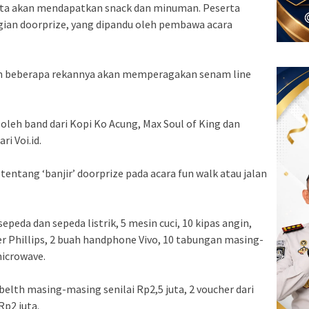
serta akan mendapatkan snack dan minuman. Peserta
ian doorprize, yang dipandu oleh pembawa acara
dan beberapa rekannya akan memperagakan senam line
leh band dari Kopi Ko Acung, Max Soul of King dan
i Voi.id.
entang ‘banjir’ doorprize pada acara fun walk atau jalan
epeda dan sepeda listrik, 5 mesin cuci, 10 kipas angin,
er Phillips, 2 buah handphone Vivo, 10 tabungan masing-
microwave.
belth masing-masing senilai Rp2,5 juta, 2 voucher dari
p2 juta.