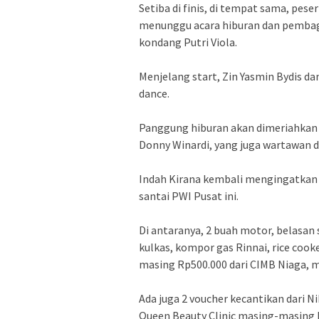
Setiba di finis, di tempat sama, pe
menunggu acara hiburan dan pembag
kondang Putri Viola.
Menjelang start, Zin Yasmin Bydis 
dance.
Panggung hiburan akan dimeriahkan o
Donny Winardi, yang juga wartawan dar
Indah Kirana kembali mengingatkan t
santai PWI Pusat ini.
Di antaranya, 2 buah motor, belasan s
kulkas, kompor gas Rinnai, rice cook
masing Rp500.000 dari CIMB Niaga, 
Ada juga 2 voucher kecantikan dari Ni
Queen Beauty Clinic masing-masing R