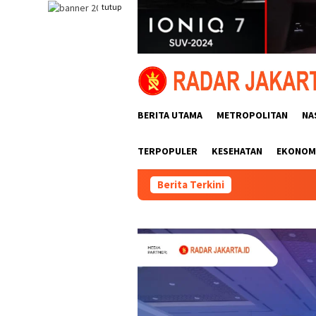
Loncat
tutup
ke
konten
BERITA UTAMA
METROPOLITAN
NA
TERPOPULER
KESEHATAN
EKONOMI
Berita Terkini
Jukir Viral