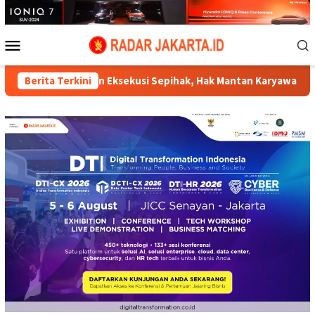
Loncat
ke
konten
Menu
Mobile
n Eksekusi Sepihak, Hak Mantan Karyawan PT Matahari Sentosa 
Berita Terkini