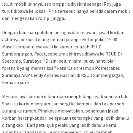
itu, di mobil lainnya, seorang pria diyakini sebagai Roy juga
turut dibawa ke lokasi. Pria tersebut hanya berada dalam mobil
dan mengenakan rompi jingga.
Dengan bantuan puluhan petugas dan relawan, jasad korban
akhirnya berhasil diangkat dari jurang sekitar pukul 15.00.
Mayat sempat dievakuasi ke kamar jenazah RSUD
Sumberglagah, Pacet, sebelum akhirnya dibawa ke RSUD Dr
Soetomo, Surabaya. ”Di sini belum kami buka, nanti biar
forensik yang memeriksa,” kata Kanitresmob Polrestabes
Surabaya AKP Cendy Andries Bastian di RSUD Sumberglagah,
kemarin sore.
Menurutnya, korban dilaporkan menghilang sejak sebulan lalu.
Saat itu korban berpamitan pergi ke kampus dan tak pernah
pulang ke rumah. Pihaknya menyatakan, penemuan jasad
korban berangkat dari pengakuan tersangka yang lebih dahulu
ditangkap. ”Dari petunjuk pelaku yang lebih dahulu kami
amankan,” tandasnya. Cendy menyebut, koper tempat