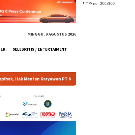
tutup
MINGGU, 9 AGUSTUS 2026
OLRI
SELEBRITIS / ENTERTAIMENT
an PT Matahari Sentosa Jaya Terabaikan
Satgas TMMD Pa