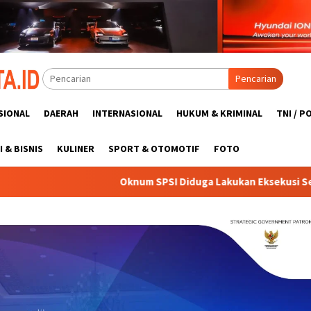
Pencarian
SIONAL
DAERAH
INTERNASIONAL
HUKUM & KRIMINAL
TNI / P
 & BISNIS
KULINER
SPORT & OTOMOTIF
FOTO
knum SPSI Diduga Lakukan Eksekusi Sepihak, Hak Mantan Karyaw