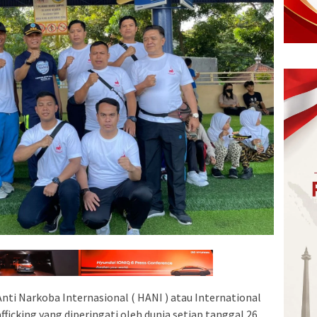
Anti Narkoba Internasional ( HANI ) atau International
afficking yang diperingati oleh dunia setiap tanggal 26