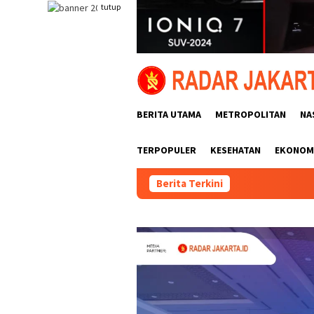
Loncat
tutup
ke
konten
BERITA UTAMA
METROPOLITAN
NA
TERPOPULER
KESEHATAN
EKONOMI
Berita Terkini
O