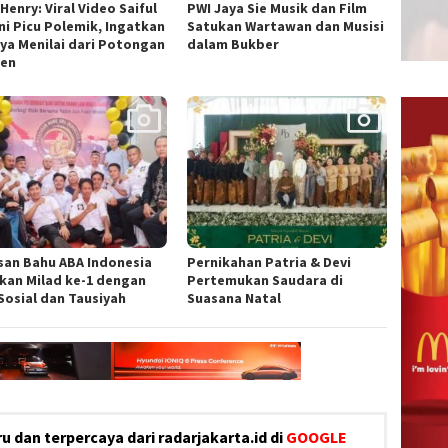
Henry: Viral Video Saiful
PWI Jaya Sie Musik dan Film
ni Picu Polemik, Ingatkan
Satukan Wartawan dan Musisi
ya Menilai dari Potongan
dalam Bukber
en
san Bahu ABA Indonesia
Pernikahan Patria & Devi
kan Milad ke-1 dengan
Pertemukan Saudara di
 Sosial dan Tausiyah
Suasana Natal
u dan terpercaya dari radarjakarta.id di
GOOGLE