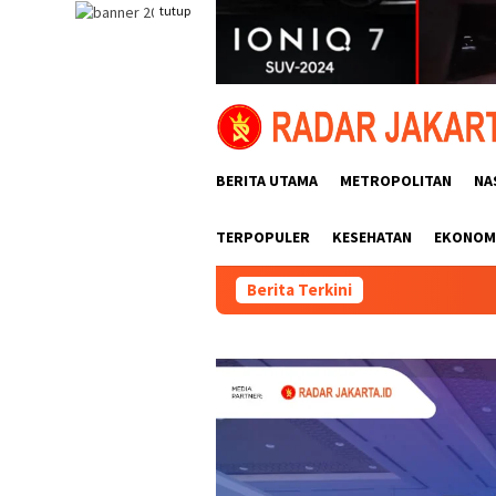
Loncat
tutup
ke
konten
BERITA UTAMA
METROPOLITAN
NA
TERPOPULER
KESEHATAN
EKONOMI
Berita Terkini
Irish 