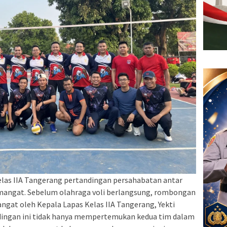
elas IIA Tangerang pertandingan persahabatan antar
emangat. Sebelum olahraga voli berlangsung, rombongan
ngat oleh Kepala Lapas Kelas IIA Tangerang, Yekti
andingan ini tidak hanya mempertemukan kedua tim dalam