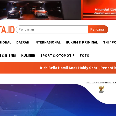
Pencarian
SIONAL
DAERAH
INTERNASIONAL
HUKUM & KRIMINAL
TNI / P
 & BISNIS
KULINER
SPORT & OTOMOTIF
FOTO
Bella Hamil Anak Haldy Sabri, Penantian Berbuah Bahagia