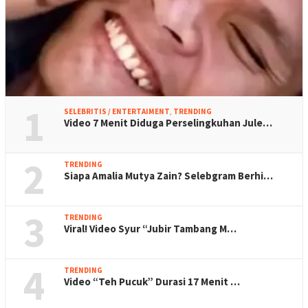
1
SELEBRITIS / ENTERTAIMENT
,
TRENDING
Video 7 Menit Diduga Perselingkuhan Jule…
2
TRENDING
Siapa Amalia Mutya Zain? Selebgram Berhi…
3
TRENDING
Viral! Video Syur “Jubir Tambang M…
4
TRENDING
Video “Teh Pucuk” Durasi 17 Menit …