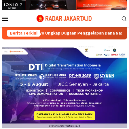
Loncat
ke
konten
Menu
Mobile
r. Aryo Ungkap Dugaan Penggelapan Dana Nasabah di KSP MDS Ja
Berita Terkini