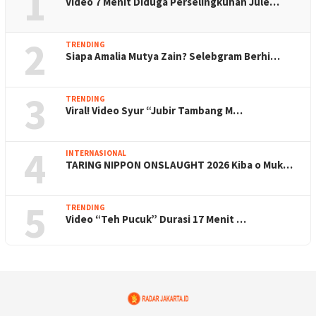
1
Video 7 Menit Diduga Perselingkuhan Jule…
2
TRENDING
Siapa Amalia Mutya Zain? Selebgram Berhi…
3
TRENDING
Viral! Video Syur “Jubir Tambang M…
4
INTERNASIONAL
TARING NIPPON ONSLAUGHT 2026 Kiba o Muk…
5
TRENDING
Video “Teh Pucuk” Durasi 17 Menit …