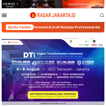
Loncat
ke
konten
Menu
Mobile
an Personel di Aceh Berjalan Profesional dan Transparan
Berita Terkini