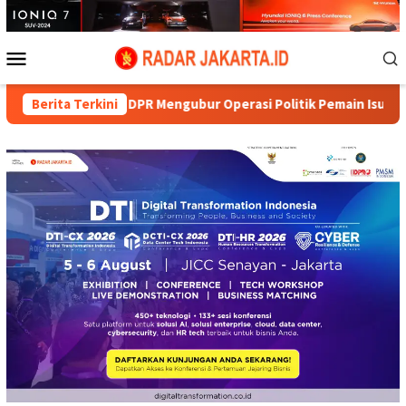
Loncat
ke
konten
Menu
Mobile
DPR Mengubur Operasi Politik Pemain Isu Pergantian Kapolri
Berita Terkini