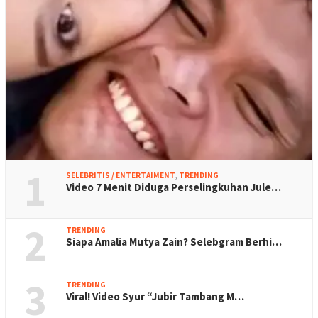
1
SELEBRITIS / ENTERTAIMENT
,
TRENDING
Video 7 Menit Diduga Perselingkuhan Jule…
2
TRENDING
Siapa Amalia Mutya Zain? Selebgram Berhi…
3
TRENDING
Viral! Video Syur “Jubir Tambang M…