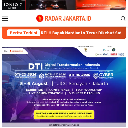
Loncat
ke
konten
Menu
Mobile
 RTLH Bapak Nardianto Terus Dikebut Satgas TMMD Ke-129
Berita Terkini