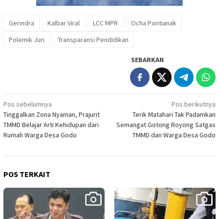
Gerindra
Kalbar Viral
LCC MPR
Ocha Pontianak
Polemik Juri
Transparansi Pendidikan
SEBARKAN
Navigasi
Pos sebelumnya
Pos berikutnya
Tinggalkan Zona Nyaman, Prajurit
Terik Matahari Tak Padamkan
pos
TMMD Belajar Arti Kehidupan dari
Semangat Gotong Royong Satgas
Rumah Warga Desa Godo
TMMD dan Warga Desa Godo
POS TERKAIT