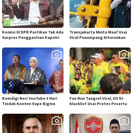
Komisi III DPR Pastikan Tak Ada
Transjakarta Minta Maaf Usai
Surpres Penggantian Kapolri
Viral Penumpang Diturunkan
Komdigi Beri YouTube 3 Hari
Fun Run Tangsel Viral, EO Di-
Tindak Konten Vape Bigmo
blacklist Usai Protes Peserta