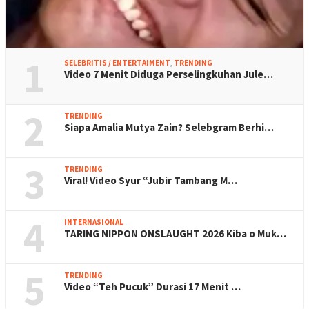
1
SELEBRITIS / ENTERTAIMENT
,
TRENDING
Video 7 Menit Diduga Perselingkuhan Jule…
2
TRENDING
Siapa Amalia Mutya Zain? Selebgram Berhi…
3
TRENDING
Viral! Video Syur “Jubir Tambang M…
4
INTERNASIONAL
TARING NIPPON ONSLAUGHT 2026 Kiba o Muk…
5
TRENDING
Video “Teh Pucuk” Durasi 17 Menit …