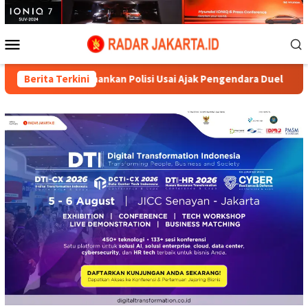
Loncat
ke
konten
Menu
Mobile
Diamankan Polisi Usai Ajak Pengendara Duel
Berita Terkini
Karnaval Kem