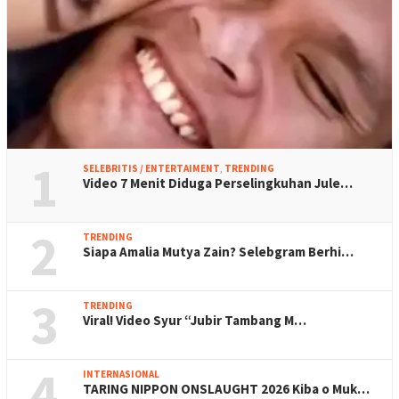
1
SELEBRITIS / ENTERTAIMENT
,
TRENDING
Video 7 Menit Diduga Perselingkuhan Jule…
2
TRENDING
Siapa Amalia Mutya Zain? Selebgram Berhi…
3
TRENDING
Viral! Video Syur “Jubir Tambang M…
4
INTERNASIONAL
TARING NIPPON ONSLAUGHT 2026 Kiba o Muk…