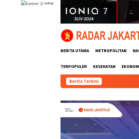
Loncat
tutup
ke
konten
BERITA UTAMA
METROPOLITAN
NA
TERPOPULER
KESEHATAN
EKONOMI
Berita Terkini
Jelang