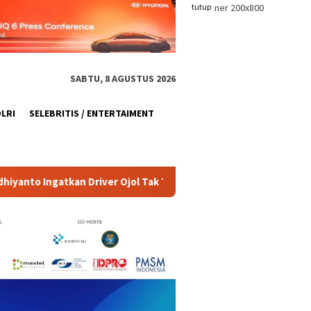
tutup
SABTU, 8 AGUSTUS 2026
OLRI
SELEBRITIS / ENTERTAIMENT
ol Tak Terpancing Provokasi
Bapemperda DPRD DKI Lapor