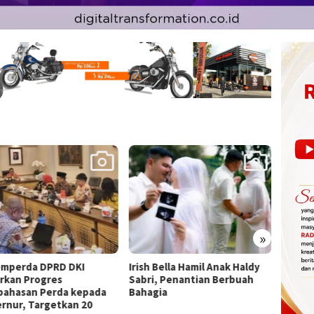
»
 Bella Hamil Anak Haldy
SIAL Food & Drinks Indonesia
Hashi
i, Penantian Berbuah
2026 Dorong Daya Saing
Baru,
gia
Industri Pangan Nasional
Penga
Hadapi Pasar Global
Pemer