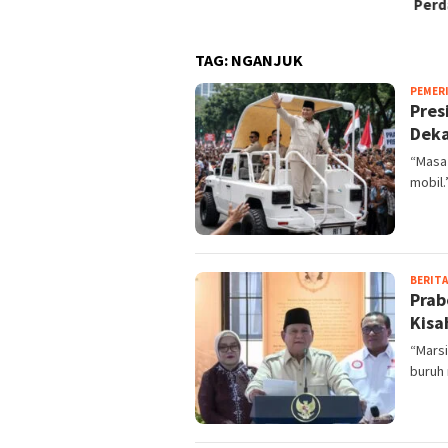
Perda Rampung 2026
TAG:
NGANJUK
PEMER
Pres
Deka
“Masa
mobil.
BERITA
Prab
Kisa
“Marsi
buruh 