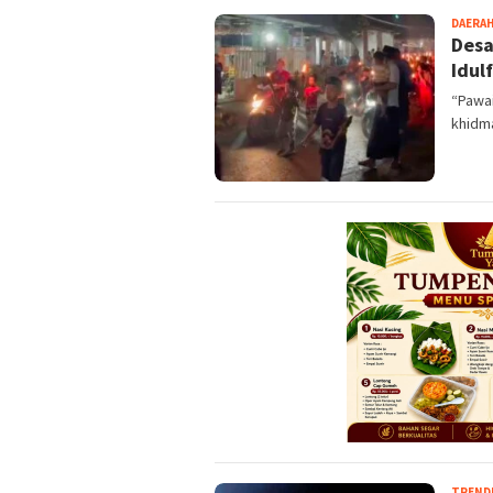
DAERA
Desa
Idulf
“Pawai
khidm
TREND