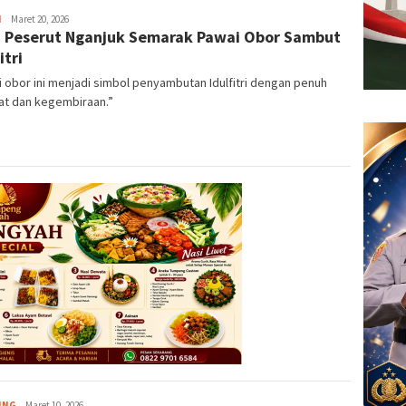
H
Redaksi
Maret 20, 2026
 Peserut Nganjuk Semarak Pawai Obor Sambut
itri
 obor ini menjadi simbol penyambutan Idulfitri dengan penuh
at dan kegembiraan.”
ING
Redaksi
Maret 10, 2026