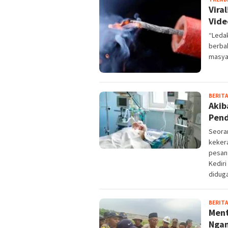
Vira
Vide
“Leda
berba
masya
BERITA
Akib
Pend
Seoran
kekera
pesan
Kediri
diduga
BERITA
Ment
Ngan