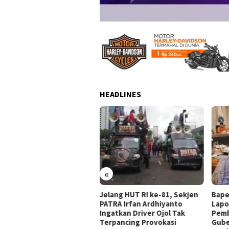
HEADLINES
«
ang HUT RI ke-81, Sekjen
Bapemperda DPRD DKI
Irish
RA Irfan Ardhiyanto
Laporkan Progres
Sabr
atkan Driver Ojol Tak
Pembahasan Perda kepada
Baha
pancing Provokasi
Gubernur, Targetkan 20