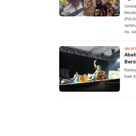
Setela
Bendu
(PU) 
optima
itu. J
UNCAT
Abah
Bers
Radarj
baik d