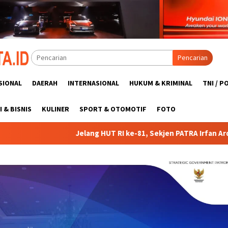
Pencarian
SIONAL
DAERAH
INTERNASIONAL
HUKUM & KRIMINAL
TNI / P
 & BISNIS
KULINER
SPORT & OTOMOTIF
FOTO
 HUT RI ke-81, Sekjen PATRA Irfan Ardhiyanto Ingatkan Driver Oj