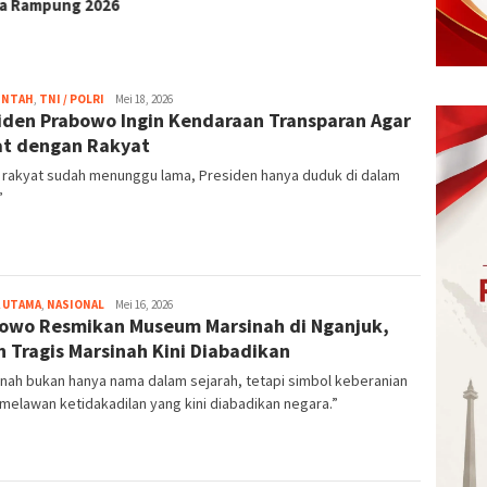
INTAH
,
TNI / POLRI
Redaksi
Mei 18, 2026
iden Prabowo Ingin Kendaraan Transparan Agar
t dengan Rakyat
 rakyat sudah menunggu lama, Presiden hanya duduk di dalam
”
 UTAMA
,
NASIONAL
Redaksi
Mei 16, 2026
owo Resmikan Museum Marsinah di Nganjuk,
h Tragis Marsinah Kini Diabadikan
nah bukan hanya nama dalam sejarah, tetapi simbol keberanian
melawan ketidakadilan yang kini diabadikan negara.”