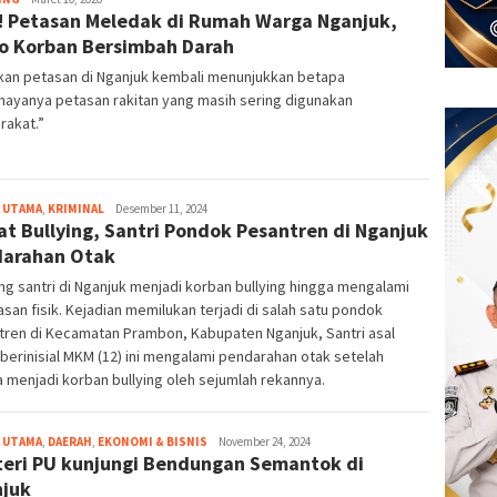
l! Petasan Meledak di Rumah Warga Nganjuk,
o Korban Bersimbah Darah
kan petasan di Nganjuk kembali menunjukkan betapa
hayanya petasan rakitan yang masih sering digunakan
rakat.”
 UTAMA
,
KRIMINAL
Rizal
Desember 11, 2024
at Bullying, Santri Pondok Pesantren di Nganjuk
Purnomo
arahan Otak
g santri di Nganjuk menjadi korban bullying hingga mengalami
san fisik. Kejadian memilukan terjadi di salah satu pondok
tren di Kecamatan Prambon, Kabupaten Nganjuk, Santri asal
 berinisial MKM (12) ini mengalami pendarahan otak setelah
 menjadi korban bullying oleh sejumlah rekannya.
 UTAMA
,
DAERAH
,
EKONOMI & BISNIS
eka
November 24, 2024
eri PU kunjungi Bendungan Semantok di
juk