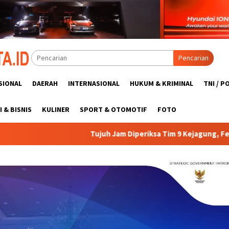
Pencarian
SIONAL
DAERAH
INTERNASIONAL
HUKUM & KRIMINAL
TNI / P
 & BISNIS
KULINER
SPORT & OTOMOTIF
FOTO
Tujuh Jam Diperiksa Tim 9 Kejagung, Febrie Kembali ke Rutan KP