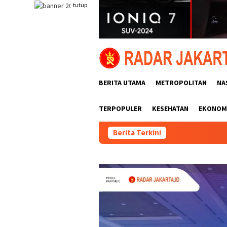
Loncat
tutup
ke
konten
BERITA UTAMA
METROPOLITAN
NA
TERPOPULER
KESEHATAN
EKONOMI
Berita Terkini