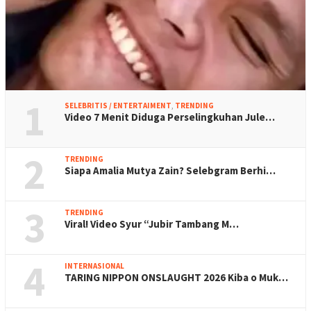
1
SELEBRITIS / ENTERTAIMENT
,
TRENDING
Video 7 Menit Diduga Perselingkuhan Jule…
2
TRENDING
Siapa Amalia Mutya Zain? Selebgram Berhi…
3
TRENDING
Viral! Video Syur “Jubir Tambang M…
4
INTERNASIONAL
TARING NIPPON ONSLAUGHT 2026 Kiba o Muk…