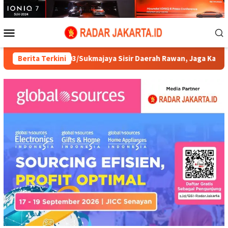
Loncat
ke
konten
Menu
Mobile
 Koramil 03/Sukmajaya Sisir Daerah Rawan, Jaga Kamtibmas di Mal
Berita Terkini