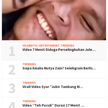
1
SELEBRITIS / ENTERTAIMENT
,
TRENDING
Video 7 Menit Diduga Perselingkuhan Jule…
2
TRENDING
Siapa Amalia Mutya Zain? Selebgram Berhi…
3
TRENDING
Viral! Video Syur “Jubir Tambang M…
4
TRENDING
Video “Teh Pucuk” Durasi 17 Menit …