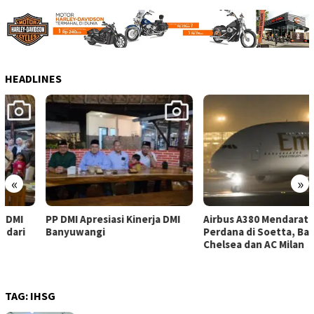
HEADLINES
«
»
PP DMI Apresiasi Kinerja DMI
Airbus A380 Mendarat
Banyuwangi
Perdana di Soetta, Bawa
Chelsea dan AC Milan
TAG:
IHSG