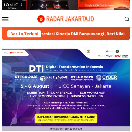
Loncat
ke
konten
Menu
Mobile
PP DMI Apresiasi Kinerja DMI Banyuwangi, Beri Nilai 8 dari 10
Berita Terkini