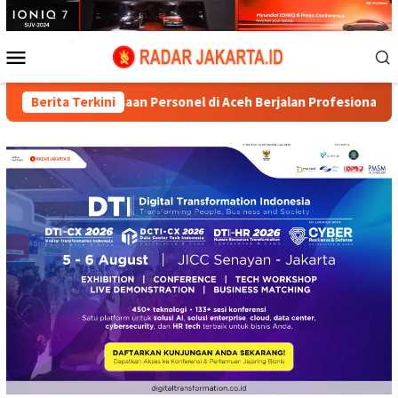
Loncat
ke
konten
Menu
Mobile
an Pemeriksaan Personel di Aceh Berjalan Profesional dan Transp
Berita Terkini