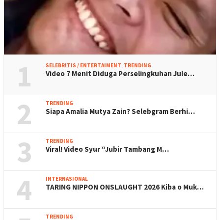
1
SELEBRITIS / ENTERTAIMENT
,
TRENDING
Video 7 Menit Diduga Perselingkuhan Jule…
2
TRENDING
Siapa Amalia Mutya Zain? Selebgram Berhi…
3
TRENDING
Viral! Video Syur “Jubir Tambang M…
4
INTERNASIONAL
TARING NIPPON ONSLAUGHT 2026 Kiba o Muk…
TRENDING