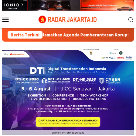
Loncat
ke
konten
Menu
Mobile
enyelamatkan Agenda Pemberantasan Korupsi Presiden Prabowo
Berita Terkini