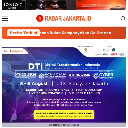
Loncat
ke
konten
Menu
Mobile
asana Bulan Kampanyekan Go Greeen
Berita Terkini
HUT Kedua DePA-RI