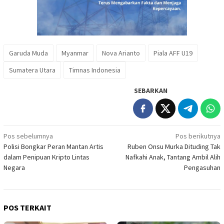
Garuda Muda
Myanmar
Nova Arianto
Piala AFF U19
Sumatera Utara
Timnas Indonesia
SEBARKAN
Navigasi
Pos sebelumnya
Pos berikutnya
Polisi Bongkar Peran Mantan Artis
Ruben Onsu Murka Dituding Tak
pos
dalam Penipuan Kripto Lintas
Nafkahi Anak, Tantang Ambil Alih
Negara
Pengasuhan
POS TERKAIT