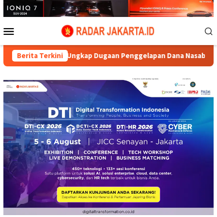
Loncat
ke
konten
Menu
Mobile
ryo Ungkap Dugaan Penggelapan Dana Nasabah di KSP MDS Jatim
Berita Terkini