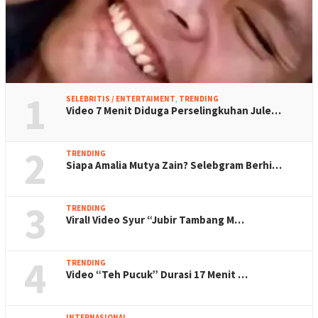
1
SELEBRITIS / ENTERTAIMENT
,
TRENDING
Video 7 Menit Diduga Perselingkuhan Jule…
2
TRENDING
Siapa Amalia Mutya Zain? Selebgram Berhi…
3
TRENDING
Viral! Video Syur “Jubir Tambang M…
4
TRENDING
Video “Teh Pucuk” Durasi 17 Menit …
INTERNASIONAL