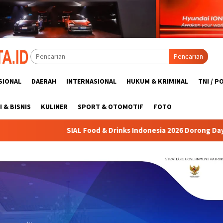
Pencarian
SIONAL
DAERAH
INTERNASIONAL
HUKUM & KRIMINAL
TNI / P
 & BISNIS
KULINER
SPORT & OTOMOTIF
FOTO
rinks Indonesia 2026 Dorong Daya Saing Industri Pangan Nasional 