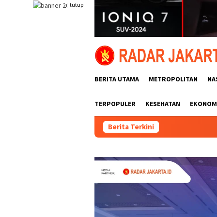
Loncat
tutup
ke
konten
BERITA UTAMA
METROPOLITAN
NA
TERPOPULER
KESEHATAN
EKONOMI
Berita Terkini
SIAL Food & D