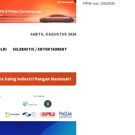
tutup
SABTU, 8 AGUSTUS 2026
OLRI
SELEBRITIS / ENTERTAIMENT
Hadapi Pasar Global
Hashim Kukuhkan 20 Ormas Baru, F