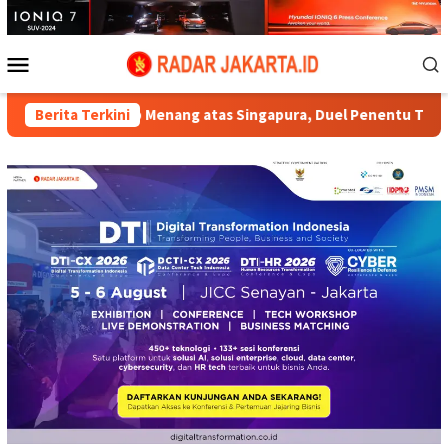
Loncat
ke
konten
Menu
Mobile
jib Menang atas Singapura, Duel Penentu Tiket Semifinal Piala 
Berita Terkini