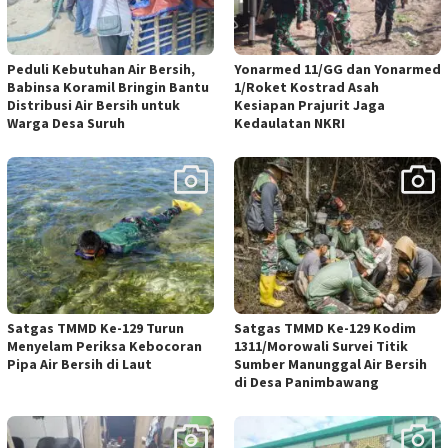
Peduli Kebutuhan Air Bersih,
Yonarmed 11/GG dan Yonarmed
Babinsa Koramil Bringin Bantu
1/Roket Kostrad Asah
Distribusi Air Bersih untuk
Kesiapan Prajurit Jaga
Warga Desa Suruh
Kedaulatan NKRI
Satgas TMMD Ke-129 Turun
Satgas TMMD Ke-129 Kodim
Menyelam Periksa Kebocoran
1311/Morowali Survei Titik
Pipa Air Bersih di Laut
Sumber Manunggal Air Bersih
di Desa Panimbawang