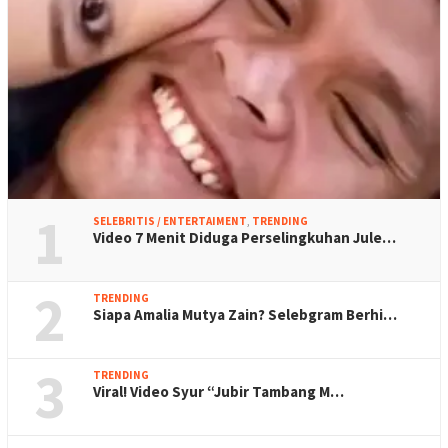
1
SELEBRITIS / ENTERTAIMENT
,
TRENDING
Video 7 Menit Diduga Perselingkuhan Jule…
2
TRENDING
Siapa Amalia Mutya Zain? Selebgram Berhi…
3
TRENDING
Viral! Video Syur “Jubir Tambang M…