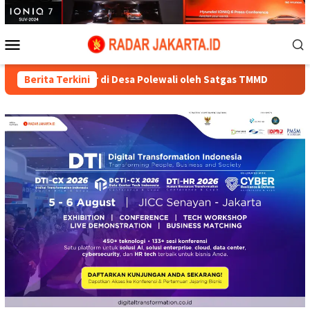
Loncat
ke
konten
Menu
Mobile
r di Desa Polewali oleh Satgas TMMD
Berita Terkini
Pembangunan MCK M