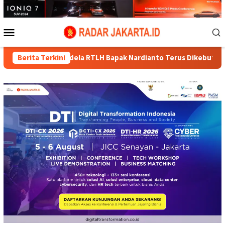
Loncat
ke
konten
Menu
Mobile
dela RTLH Bapak Nardianto Terus Dikebut Satgas TMMD Ke-129
Berita Terkini