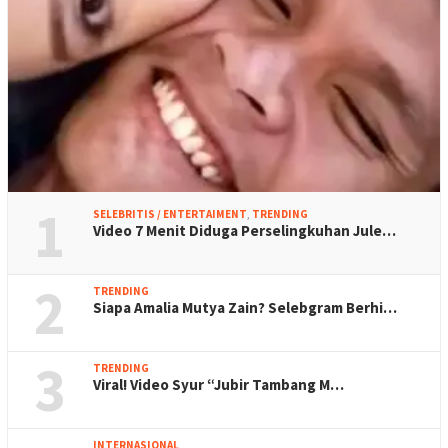
1
SELEBRITIS / ENTERTAIMENT
,
TRENDING
Video 7 Menit Diduga Perselingkuhan Jule…
2
TRENDING
Siapa Amalia Mutya Zain? Selebgram Berhi…
3
TRENDING
Viral! Video Syur “Jubir Tambang M…
INTERNASIONAL