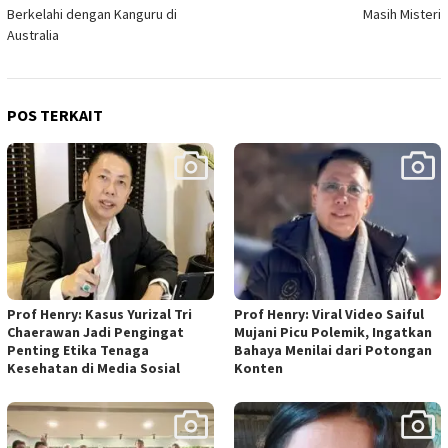
pos
Berkelahi dengan Kanguru di
Masih Misteri
Australia
POS TERKAIT
Prof Henry: Kasus Yurizal Tri
Prof Henry: Viral Video Saiful
Chaerawan Jadi Pengingat
Mujani Picu Polemik, Ingatkan
Penting Etika Tenaga
Bahaya Menilai dari Potongan
Kesehatan di Media Sosial
Konten