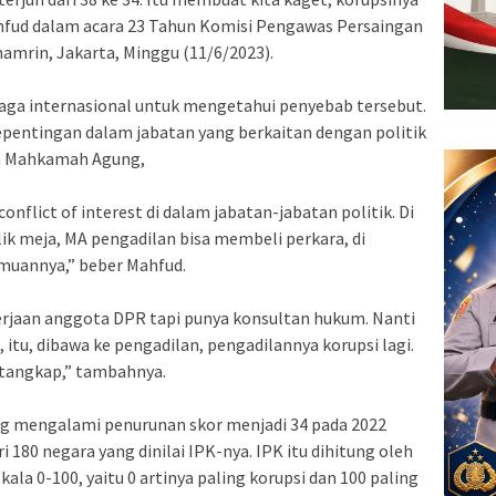
ahfud dalam acara 23 Tahun Komisi Pengawas Persaingan
amrin, Jakarta, Minggu (11/6/2023).
a internasional untuk mengetahui penyebab tersebut.
kepentingan dalam jabatan yang berkaitan dengan politik
ga Mahkamah Agung,
nflict of interest di dalam jabatan-jabatan politik. Di
alik meja, MA pengadilan bisa membeli perkara, di
emuannya,” beber Mahfud.
ekerjaan anggota DPR tapi punya konsultan hukum. Nanti
 itu, dibawa ke pengadilan, pengadilannya korupsi lagi.
itangkap,” tambahnya.
ang mengalami penurunan skor menjadi 34 pada 2022
180 negara yang dinilai IPK-nya. IPK itu dihitung oleh
ala 0-100, yaitu 0 artinya paling korupsi dan 100 paling