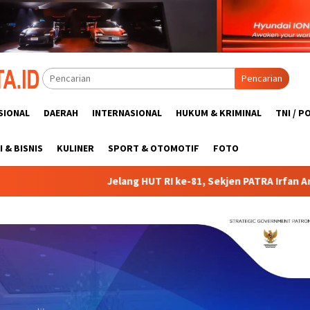
Pencarian
SIONAL
DAERAH
INTERNASIONAL
HUKUM & KRIMINAL
TNI / P
 & BISNIS
KULINER
SPORT & OTOMOTIF
FOTO
 HUT RI ke-81, Sekjen PATRA Irfan Ardhiyanto Ingatkan Driver Oj