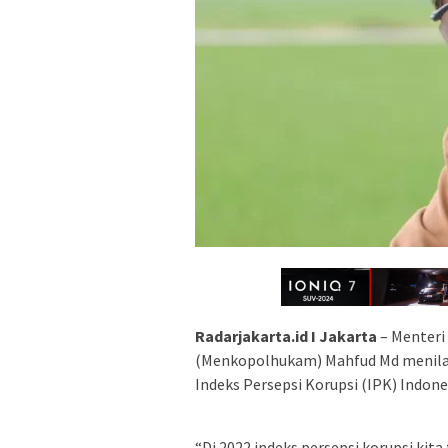
Radarjakarta.id I Jakarta
– Menteri
(Menkopolhukam) Mahfud Md menilai k
Indeks Persepsi Korupsi (IPK) Indone
“Di 2022 indeks persepsi korupsi kita