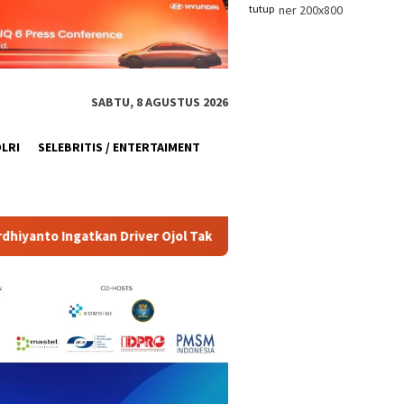
tutup
SABTU, 8 AGUSTUS 2026
OLRI
SELEBRITIS / ENTERTAIMENT
ol Tak Terpancing Provokasi
Bapemperda DPRD DKI Lapor