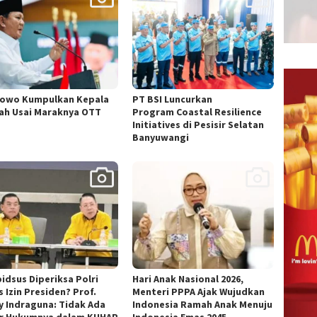
owo Kumpulkan Kepala
PT BSI Luncurkan
ah Usai Maraknya OTT
Program Coastal Resilience
Initiatives di Pesisir Selatan
Banyuwangi
idsus Diperiksa Polri
Hari Anak Nasional 2026,
 Izin Presiden? Prof.
Menteri PPPA Ajak Wujudkan
y Indraguna: Tidak Ada
Indonesia Ramah Anak Menuju