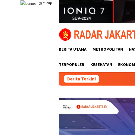
Loncat
tutup
ke
konten
BERITA UTAMA
METROPOLITAN
NA
TERPOPULER
KESEHATAN
EKONOMI
Berita Terkini
Jelang