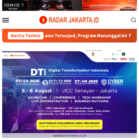
Loncat
ke
konten
Menu
Mobile
 Lama Terwujud, Program Manunggal Air TMMD ke-129 Rampung
Berita Terkini