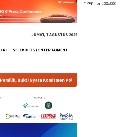
tutup
JUMAT, 7 AGUSTUS 2026
OLRI
SELEBRITIS / ENTERTAIMENT
ri Presisi Layani Masyarakat
Hari Hutan Nasional, Kore