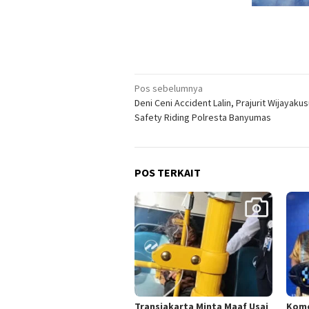
Navigasi
Pos sebelumnya
Deni Ceni Accident Lalin, Prajurit Wijayaku
pos
Safety Riding Polresta Banyumas
POS TERKAIT
Transjakarta Minta Maaf Usai
Komd