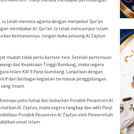
. Ia telah menista agama dengan menyebut Qur’an
engan membakar Al-Qur’an. Ia telah mencampur Islam
urkan keimanannya. Jangan buka peluang Al Zaytun
at mudah tidak perlu bertele-tele. Setelah pertemuan
liwangi dan Kejaksaan Tinggi Bandung, maka segera
ara Islam KW 9 Panji Gumilang. Lanjutkan dengan
if dari berbagai kegiatan termasuk penggalangan
a sang Imam.
ndramayu yaitu tutup dan bubarkan Pondok Pesantren Al
amatkan Al Zaytun, maka segera tangkap dan adili Panji
endidikan Pondok Pesantren Al Zaytun oleh Pemerintah
idikan umat Islam.