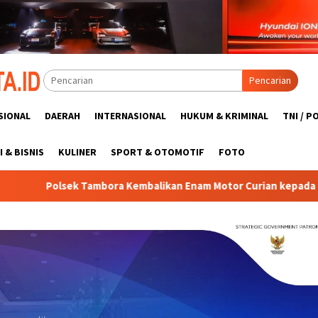
Pencarian
SIONAL
DAERAH
INTERNASIONAL
HUKUM & KRIMINAL
TNI / P
 & BISNIS
KULINER
SPORT & OTOMOTIF
FOTO
kan Enam Motor Curian kepada Pemilik, Bukti Nyata Komitmen Pol