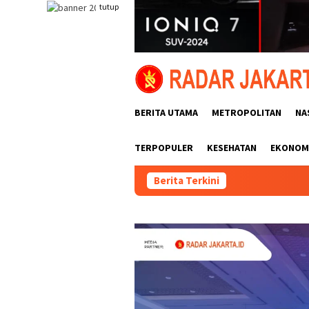
Loncat
tutup
ke
konten
BERITA UTAMA
METROPOLITAN
NA
TERPOPULER
KESEHATAN
EKONOMI
Berita Terkini
Polsek Tambora Kembali