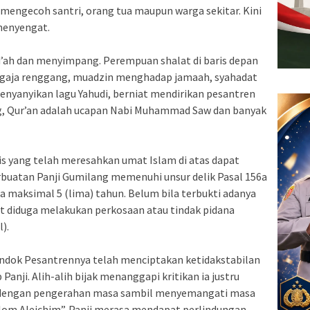
 mengecoh santri, orang tua maupun warga sekitar. Kini
menyengat.
bid’ah dan menyimpang. Perempuan shalat di baris depan
engaja renggang, muadzin menghadap jamaah, syahadat
enyanyikan lagu Yahudi, berniat mendirikan pesantren
ang, Qur’an adalah ucapan Nabi Muhammad Saw dan banyak
 yang telah meresahkan umat Islam di atas dapat
buatan Panji Gumilang memenuhi unsur delik Pasal 156a
a maksimal 5 (lima) tahun. Belum bila terbukti adanya
at diduga melakukan perkosaan atau tindak pidana
).
Pondok Pesantrennya telah menciptakan ketidakstabilan
 Panji. Alih-alih bijak menanggapi kritikan ia justru
 dengan pengerahan masa sambil menyemangati masa
lom Aleichim”. Panji merasa mendapat perlindungan