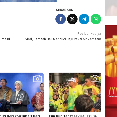
SEBARKAN
Pos berikutnya
suma Di
Viral, Jemaah Haji Mencuci Baju Pakai Air Zamzam
igi Beri YouTube 3 Hari
Fun Run Tangsel Viral, EO Di-