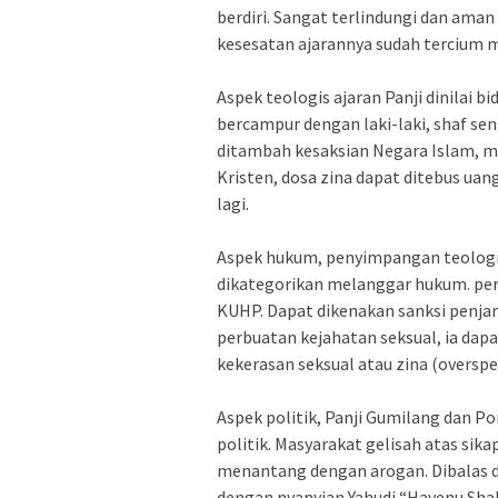
berdiri. Sangat terlindungi dan aman
kesesatan ajarannya sudah tercium 
Aspek teologis ajaran Panji dinilai 
bercampur dengan laki-laki, shaf s
ditambah kesaksian Negara Islam, m
Kristen, dosa zina dapat ditebus u
lagi.
Aspek hukum, penyimpangan teologis
dikategorikan melanggar hukum. per
KUHP. Dapat dikenakan sanksi penjar
perbuatan kejahatan seksual, ia dap
kekerasan seksual atau zina (overspel
Aspek politik, Panji Gumilang dan 
politik. Masyarakat gelisah atas sikap
menantang dengan arogan. Dibalas
dengan nyanyian Yahudi “Havenu Sha