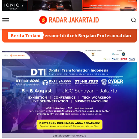
Loncat
ke
konten
Menu
Mobile
an Personel di Aceh Berjalan Profesional dan Transparan
Berita Terkini