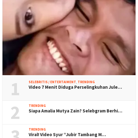
1
SELEBRITIS / ENTERTAIMENT
,
TRENDING
Video 7 Menit Diduga Perselingkuhan Jule…
2
TRENDING
Siapa Amalia Mutya Zain? Selebgram Berhi…
3
TRENDING
Viral! Video Syur “Jubir Tambang M…