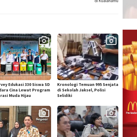
di Kualanamu
rvey Edukasi 330 Siswa SD
Kronologi Temuan 995 Senjata
idara Cina Lewat Program
di Sekolah Jaksel, Polisi
rasi Muda Hijau
Selidiki