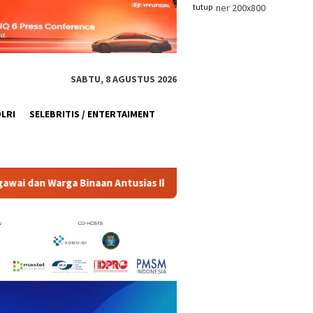
tutup
SABTU, 8 AGUSTUS 2026
OLRI
SELEBRITIS / ENTERTAIMENT
ias Ikut Lomba
Hadiri Konfercab I GPM Kota Yogyakarta,