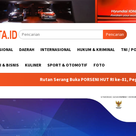
Pencarian
SIONAL
DAERAH
INTERNASIONAL
HUKUM & KRIMINAL
TNI / P
 & BISNIS
KULINER
SPORT & OTOMOTIF
FOTO
ng Buka PORSENI HUT RI ke-81, Pegawai dan Warga Binaan Antus