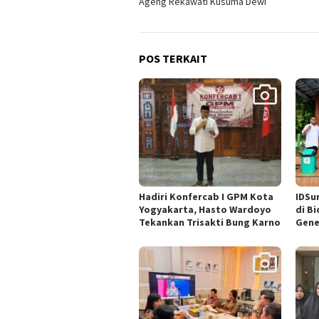
Ageng Rekawati Kusuma Dewi
POS TERKAIT
Hadiri Konfercab I GPM Kota
IDSu
Yogyakarta, Hasto Wardoyo
di B
Tekankan Trisakti Bung Karno
Gene