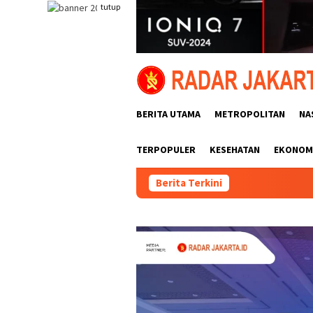
Loncat
tutup
ke
konten
BERITA UTAMA
METROPOLITAN
NA
TERPOPULER
KESEHATAN
EKONOMI
Berita Terkini
Rutan Sera