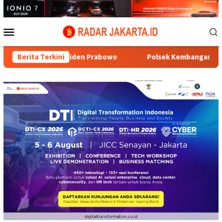
Loncat
ke
konten
Menu
Mobile
esiden Prabowo
Berita Terkini
Polsek Kembangan Sita 1,1 Kg Sabu dan 7