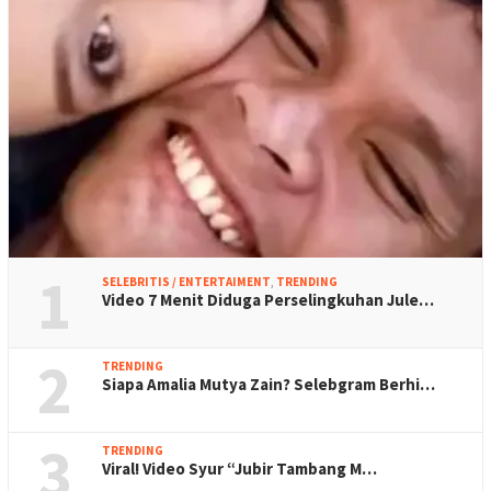
1
SELEBRITIS / ENTERTAIMENT
,
TRENDING
Video 7 Menit Diduga Perselingkuhan Jule…
2
TRENDING
Siapa Amalia Mutya Zain? Selebgram Berhi…
3
TRENDING
Viral! Video Syur “Jubir Tambang M…