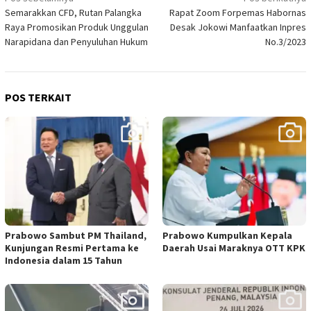
Navigasi
Semarakkan CFD, Rutan Palangka
Rapat Zoom Forpemas Habornas
pos
Raya Promosikan Produk Unggulan
Desak Jokowi Manfaatkan Inpres
Narapidana dan Penyuluhan Hukum
No.3/2023
POS TERKAIT
Prabowo Sambut PM Thailand,
Prabowo Kumpulkan Kepala
Kunjungan Resmi Pertama ke
Daerah Usai Maraknya OTT KPK
Indonesia dalam 15 Tahun